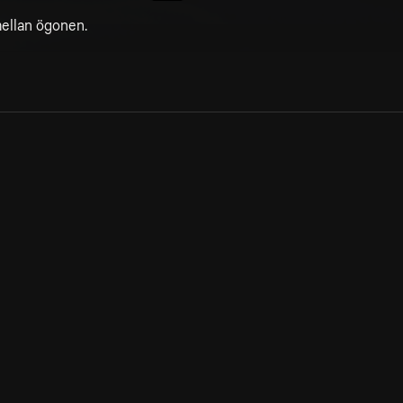
mellan ögonen.
Allmänna villkor
Kun
Integritetspolicy
Pre
Cookiepolicy
Kon