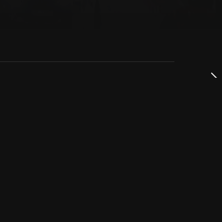
dservice
ss
takta oss