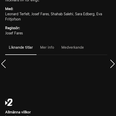
flickväns liv för evigt.
Med:
Leonard Terfelt, Josef Fares, Shahab Salehi, Sara Edberg, Eva
Fritjofson
Regissör:
Josef Fares
Liknande titlar
Mer info
Medverkande
Allmänna villkor