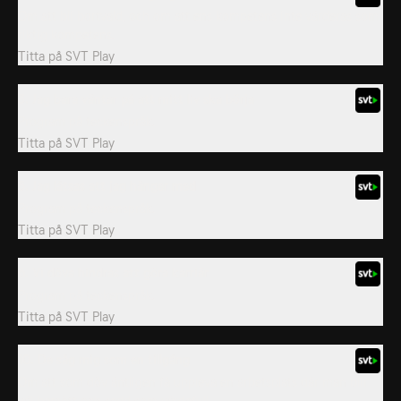
Om att bli bortvald, och om att ens kompetens inte värderas som
riktig kompetens.
Titta på
SVT Play
3. Jag bara väntar på att mitt liv ska börja
Program på teckenspråk.
Titta på
SVT Play
5. Jag låtsas att jag hänger med
Program på teckenspråk.
Titta på
SVT Play
6. Vi döva hindras att göra karriär
Program på teckenspråk.
Titta på
SVT Play
10. De såg mig som en tillgång
Om att som döv äntligen få uppleva en arbetsplats där man blir
väl bemött och sedd som värdefull.