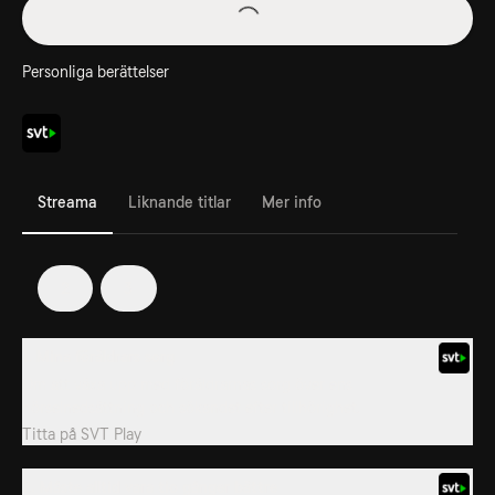
Personliga berättelser
Streama
Liknande titlar
Mer info
2
3
1. Mina föräldrars sorg
Om att växa upp med föräldrarnas sorg över ens
hörselnedsättning och sökandet efter tillhörighet.
Titta på
SVT Play
2. Måste alltid vara tio gånger bättre