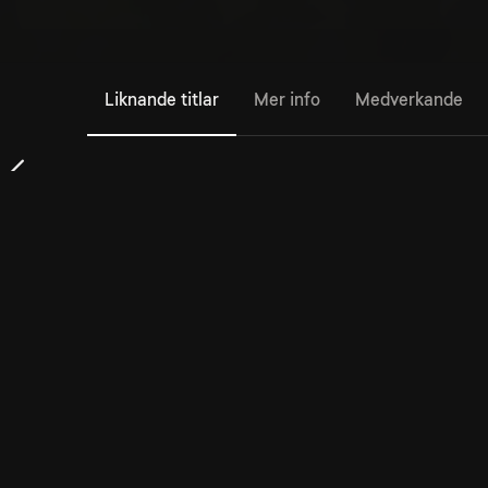
Liknande titlar
Mer info
Medverkande