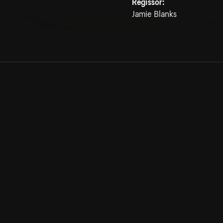
Regissör:
Jamie Blanks
Allmänna villkor
Kun
Integritetspolicy
Pre
Cookiepolicy
Kon