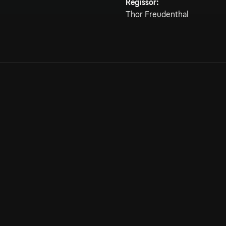
Regissör:
Thor Freudenthal
Allmänna villkor
Kun
Integritetspolicy
Pre
Cookiepolicy
Kon