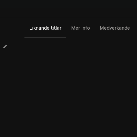
Liknande titlar
Mer info
Medverkande