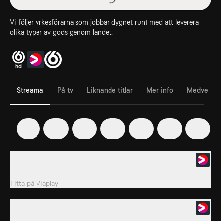
Vi följer yrkesförarna som jobbar dygnet runt med att leverera
olika typer av gods genom landet.
Streama
På tv
Liknande titlar
Mer info
Medverka
1
2
3
4
5
6
7
1. Avsnitt 1
Svensk realityserie från 2020.
Titta på
Viaplay
2. Avsnitt 2
Svensk realityserie från 2020.