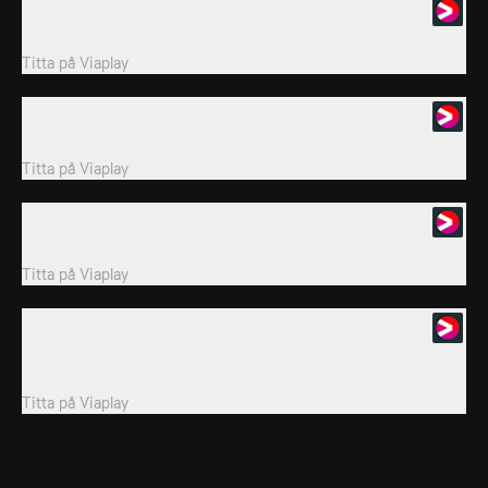
7. Avsnitt 7
Svensk realityserie från 2020.
Titta på
Viaplay
8. Avsnitt 8
Svensk realityserie från 2020.
Titta på
Viaplay
9. Avsnitt 9
Svensk realityserie från 2020.
Titta på
Viaplay
10. Säsongsavslutning
Jörgen ska köra ett nästan 17 meter långt hus med lyft utan att
det fastnar.
Titta på
Viaplay