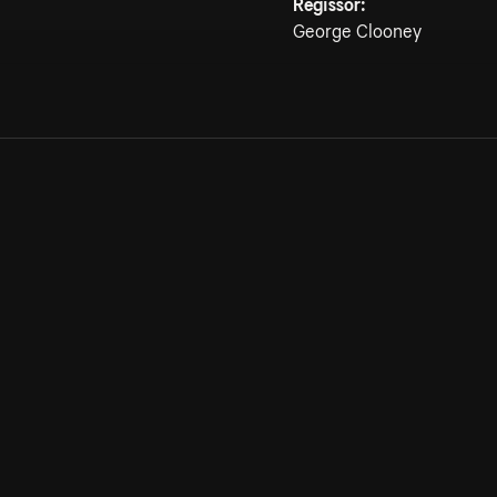
Regissör:
George Clooney
Allmänna villkor
Kun
Integritetspolicy
Pre
Cookiepolicy
Kon