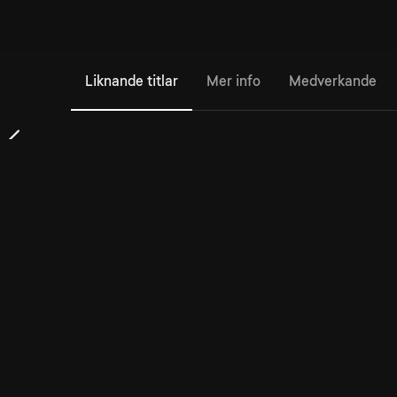
Liknande titlar
Mer info
Medverkande