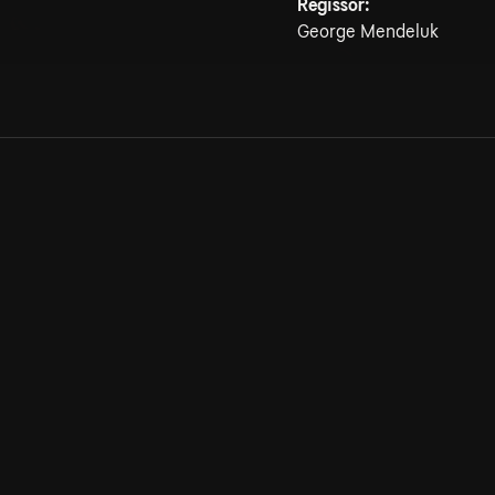
Regissör:
George Mendeluk
Allmänna villkor
Kun
Integritetspolicy
Pre
Cookiepolicy
Kon