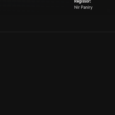
Regissör:
Nir Paniry
Allmänna villkor
Kun
Integritetspolicy
Pre
Cookiepolicy
Kon