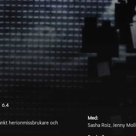
6.4
Med:
änkt herionmissbrukare och
Sasha Roiz, Jenny Mol