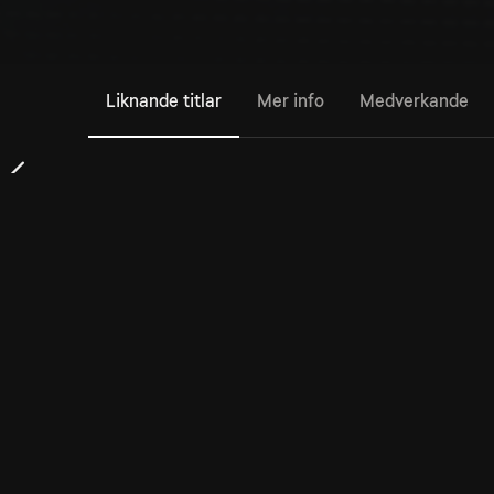
Liknande titlar
Mer info
Medverkande