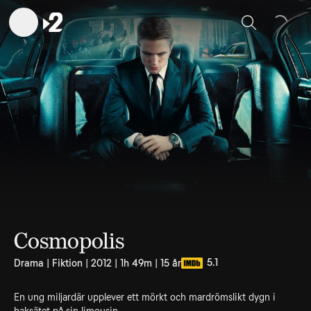
Sök
Cosmopolis
5.1
Drama | Fiktion | 2012 | 1h 49m | 15 år
En ung miljardär upplever ett mörkt och mardrömslikt dygn i