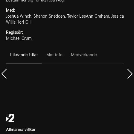
bestämmer sig för att resa iväg.
Med:
Joshua Winch, Shanon Snedden, Taylor LeeAnn Graham, Jessica
Willis, Jori Gill
Regissör:
Michael Crum
Liknande titlar
Mer info
Medverkande
Allmänna villkor