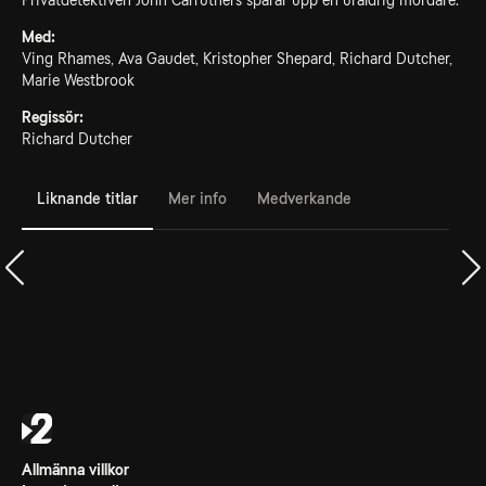
Privatdetektiven John Carruthers spårar upp en uråldrig mördare.
Med:
Ving Rhames, Ava Gaudet, Kristopher Shepard, Richard Dutcher,
Marie Westbrook
Regissör:
Richard Dutcher
Liknande titlar
Mer info
Medverkande
Allmänna villkor