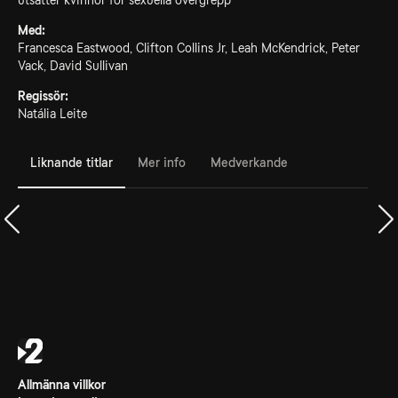
utsätter kvinnor för sexuella övergrepp
Med:
Francesca Eastwood, Clifton Collins Jr, Leah McKendrick, Peter
Vack, David Sullivan
Regissör:
Natália Leite
Liknande titlar
Mer info
Medverkande
Allmänna villkor