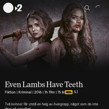
Sök
Even Lambs Have Teeth
5.1
Fiktion | Kriminal | 2016 | 1h 19m | 15 år
Två kvinnor får utstå en helg av övergrepp, något som de inte