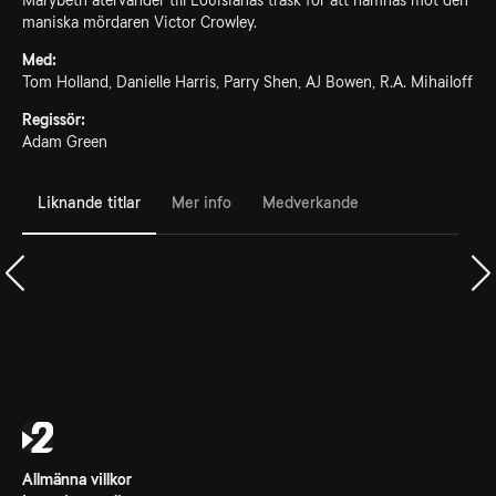
Marybeth återvänder till Louisianas träsk för att hämnas mot den
maniska mördaren Victor Crowley.
Med:
Tom Holland, Danielle Harris, Parry Shen, AJ Bowen, R.A. Mihailoff
Regissör:
Adam Green
Liknande titlar
Mer info
Medverkande
Allmänna villkor