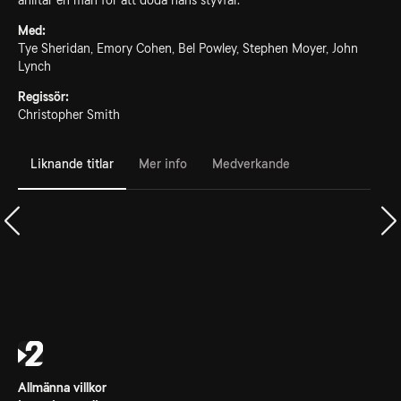
anlitar en man för att döda hans styvfar.
Med:
Tye Sheridan, Emory Cohen, Bel Powley, Stephen Moyer, John
Lynch
Regissör:
Christopher Smith
Liknande titlar
Mer info
Medverkande
Allmänna villkor