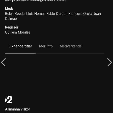
mer ju närmare sanningen hon kommer.
Med:
Belén Rueda, Lluís Homar, Pablo Derqui, Francesc Orella, Joan
Dalmau
Regissör:
Guillem Morales
Liknande titlar
Mer info
Medverkande
Allmänna villkor