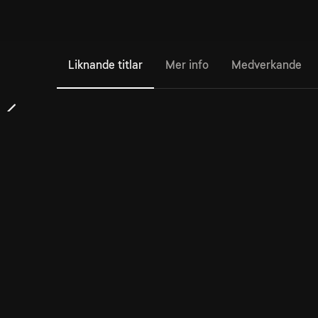
Liknande titlar
Mer info
Medverkande