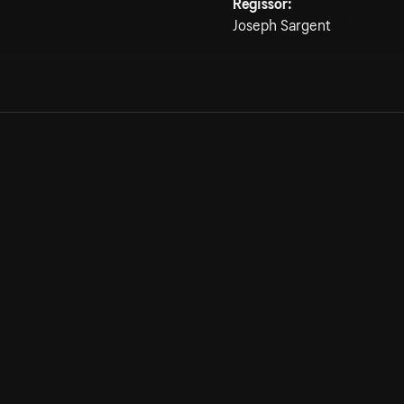
Regissör:
Joseph Sargent
Allmänna villkor
Kun
Integritetspolicy
Pre
Cookiepolicy
Kon