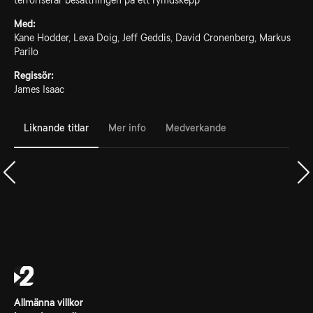
terroriserar besättningen på ett rymdskepp
Med:
Kane Hodder, Lexa Doig, Jeff Geddis, David Cronenberg, Markus
Parilo
Regissör:
James Isaac
Liknande titlar
Mer info
Medverkande
Allmänna villkor