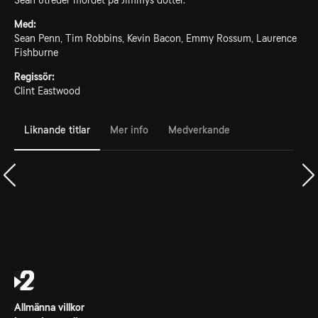
Sean utreder mordet på Jimmys dotter.
Med:
Sean Penn, Tim Robbins, Kevin Bacon, Emmy Rossum, Laurence
Fishburne
Regissör:
Clint Eastwood
Liknande titlar
Mer info
Medverkande
Allmänna villkor