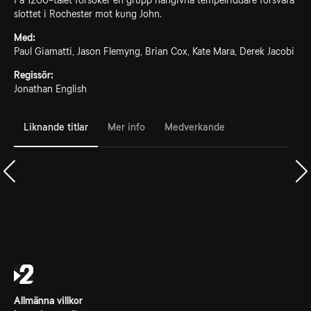
På 1200-talet försöker en grupp hängivna tempelriddare försvara
slottet i Rochester mot kung John.
Med:
Paul Giamatti, Jason Flemyng, Brian Cox, Kate Mara, Derek Jacobi
Regissör:
Jonathan English
Liknande titlar
Mer info
Medverkande
Allmänna villkor