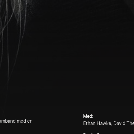
Med:
 samband med en
Ethan Hawke, David The