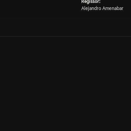
Regissör:
Alejandro Amenabar
Allmänna villkor
Kun
Integritetspolicy
Pre
Cookiepolicy
Kon