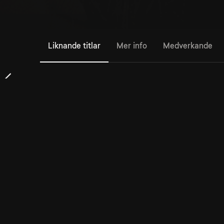
Liknande titlar
Mer info
Medverkande