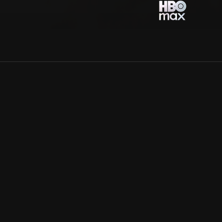
Allmänna villkor
Kun
Integritetspolicy
Pre
Cookiepolicy
Kon