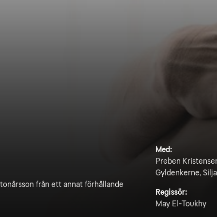
Med:
Preben Kristensen
Gyldenkerne, Sil
 tonårsson från ett annat förhållande
Regissör:
May El-Toukhy