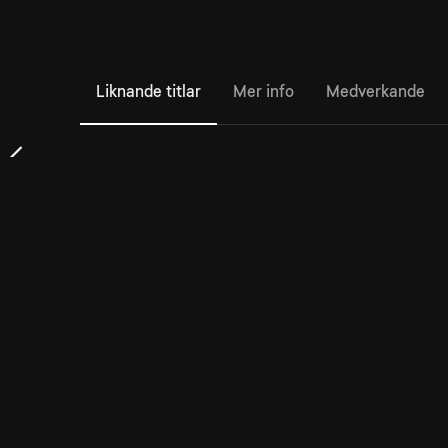
Liknande titlar
Mer info
Medverkande