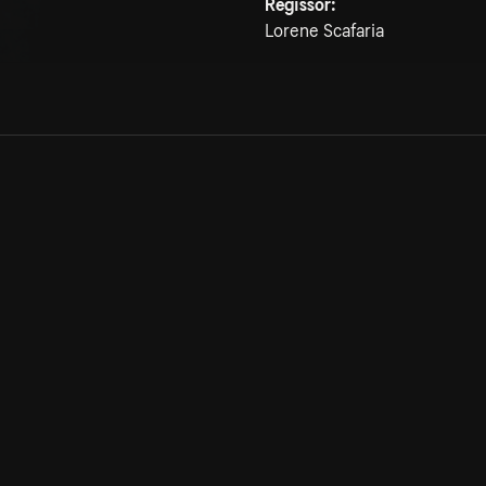
Regissör:
Lorene Scafaria
Allmänna villkor
Kun
Integritetspolicy
Pre
Cookiepolicy
Kon