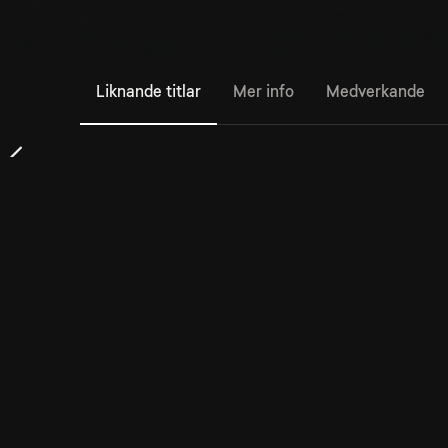
Liknande titlar
Mer info
Medverkande