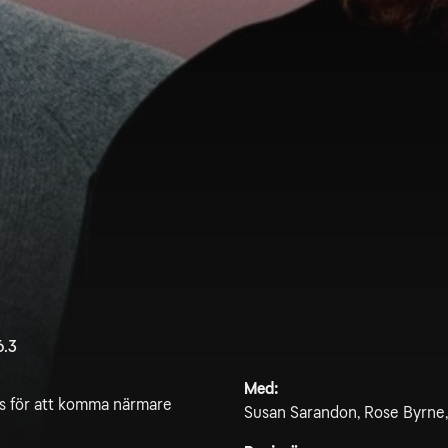
6.3
Med:
es för att komma närmare
Susan Sarandon, Rose Byrne, 