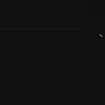
dservice
ss
takta oss