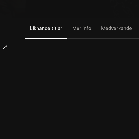
Liknande titlar
Mer info
Medverkande