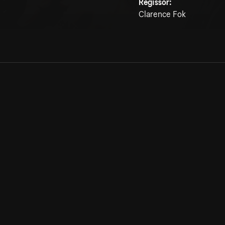
Regissör:
Clarence Fok
Allmänna villkor
Kun
Integritetspolicy
Pre
Cookiepolicy
Kon