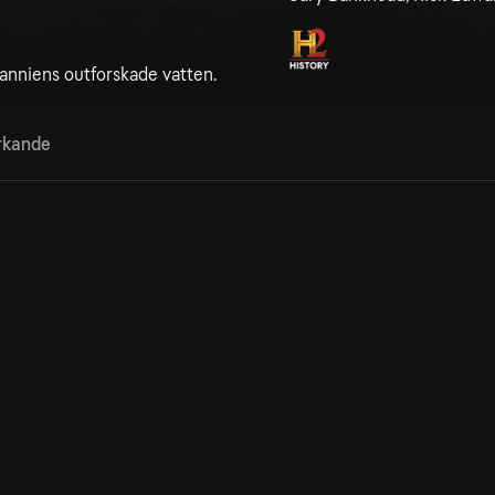
tanniens outforskade vatten.
rkande
3. Roman Scotland
31 jul
45min
Kan ses i en dag till
River Hunters återvänder för att åter upptäcka
föremål av historisk betydelse i de floder som...