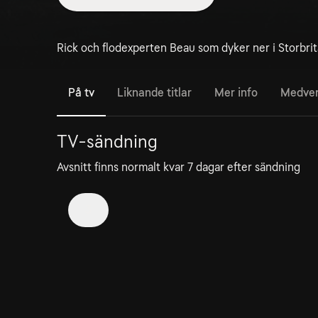
Rick och flodexperten Beau som dyker ner i Storbri
På tv
Liknande titlar
Mer info
Medve
TV-sändning
Avsnitt finns normalt kvar 7 dagar efter sändning
3
2. The Welsh Rebellion
31 jul
45min
Kan ses i 8 timmar till
River Hunters är tillbaka, på jakt efter objekt av
historiskt värde i de floder som bevittnade...