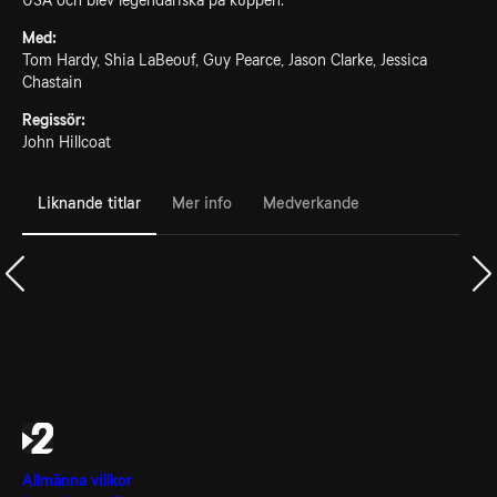
USA och blev legendariska på kuppen.
Med:
Tom Hardy, Shia LaBeouf, Guy Pearce, Jason Clarke, Jessica
Chastain
Regissör:
John Hillcoat
Liknande titlar
Mer info
Medverkande
Allmänna villkor