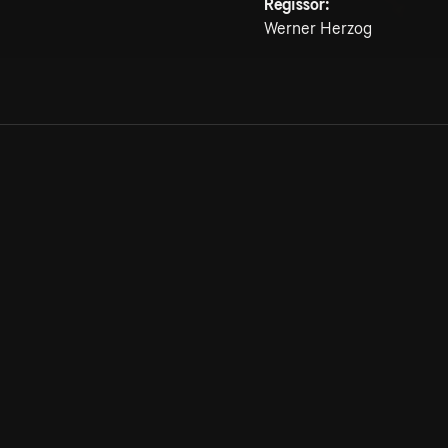
Regissör:
Werner Herzog
Allmänna villkor
Kun
Integritetspolicy
Pre
Cookiepolicy
Kon