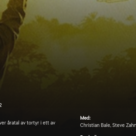
2
Med:
r åratal av tortyr i ett av
Christian Bale, Steve Zahn