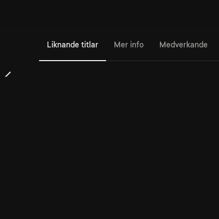
Liknande titlar
Mer info
Medverkande