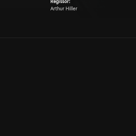
Regissör:
Arthur Hiller
Allmänna villkor
Kun
Integritetspolicy
Pre
Cookiepolicy
Kon