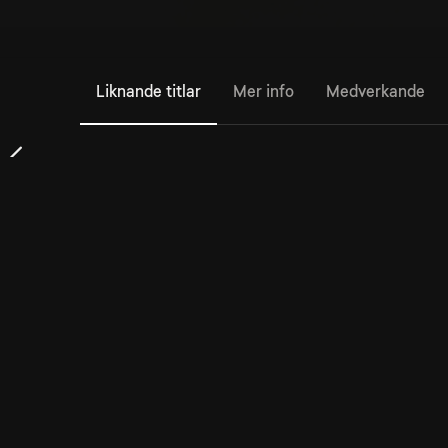
Liknande titlar
Mer info
Medverkande