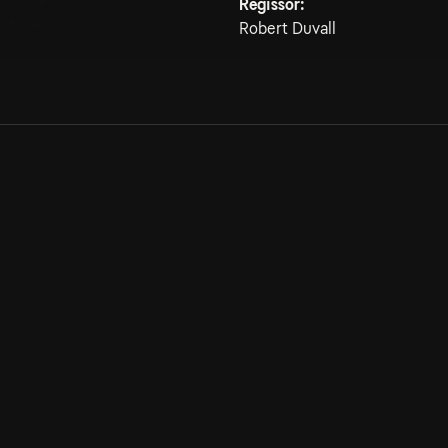
Regissör:
Robert Duvall
Allmänna villkor
Kun
Integritetspolicy
Pre
Cookiepolicy
Kon