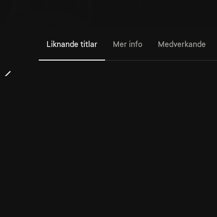
Liknande titlar
Mer info
Medverkande