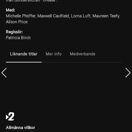
från dundersuccén "Grease".
Med:
Michelle Pfeiffer, Maxwell Caulfield, Lorna Luft, Maureen Teefy,
Alison Price
Regissör:
Patricia Birch
Liknande titlar
Mer info
Medverkande
Allmänna villkor