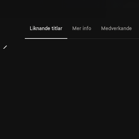
Liknande titlar
Mer info
Medverkande