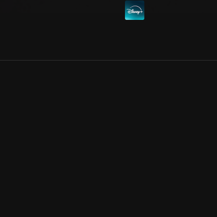
Allmänna villkor
Kun
Integritetspolicy
Pre
Cookiepolicy
Kon