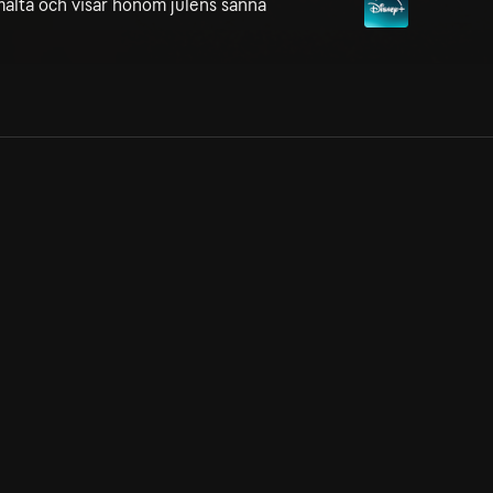
smälta och visar honom julens sanna
Allmänna villkor
Kun
Integritetspolicy
Pre
Cookiepolicy
Kon