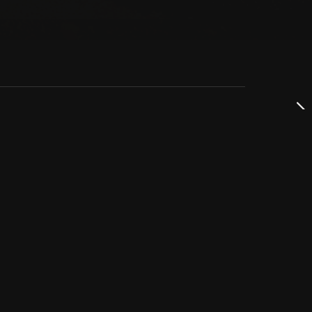
dservice
ss
takta oss