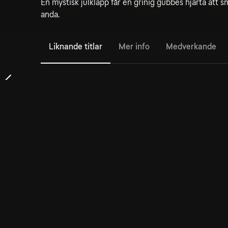
En mystisk julklapp får en grinig gubbes hjärta att 
anda.
Liknande titlar
Mer info
Medverkande