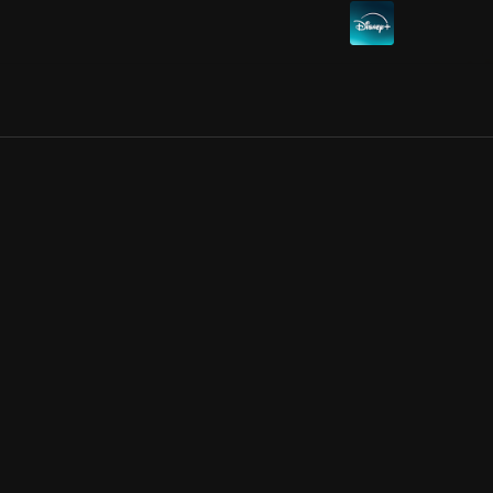
Allmänna villkor
Kun
Integritetspolicy
Pre
Cookiepolicy
Kon