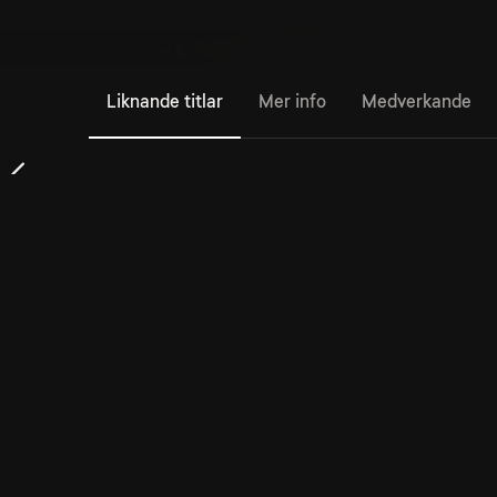
Liknande titlar
Mer info
Medverkande