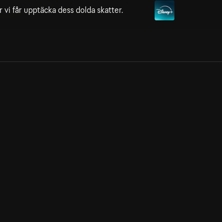
r vi får upptäcka dess dolda skatter.
Allmänna villkor
Kun
Integritetspolicy
Pre
Cookiepolicy
Kon