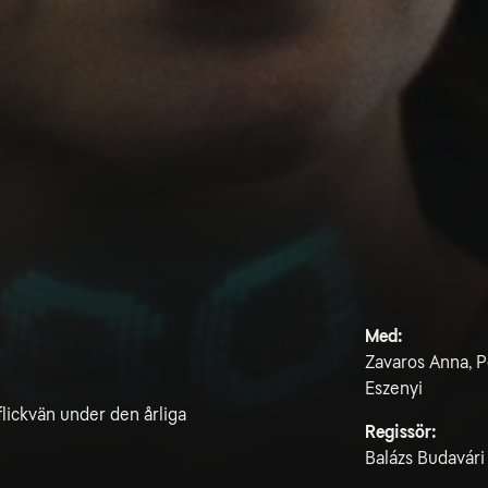
Med:
Zavaros Anna, P
Eszenyi
flickvän under den årliga
Regissör:
Balázs Budavári