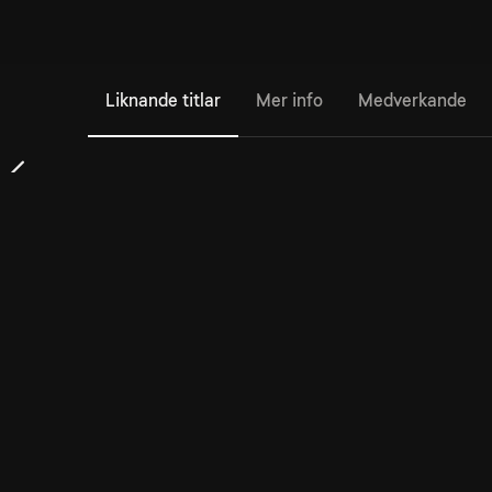
Liknande titlar
Mer info
Medverkande