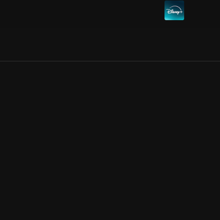
Allmänna villkor
Kun
Integritetspolicy
Pre
Cookiepolicy
Kon