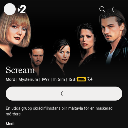
Sök
Scream
7.4
Mord | Mysterium | 1997 | 1h 51m | 15 år
En udda grupp skräckfilmsfans blir måltavla för en maskerad
mördare.
Med: