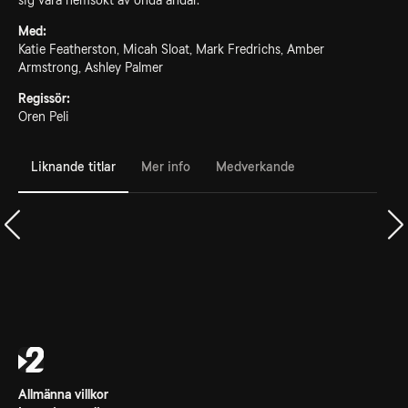
sig vara hemsökt av onda andar.
Med:
Katie Featherston, Micah Sloat, Mark Fredrichs, Amber
Armstrong, Ashley Palmer
Regissör:
Oren Peli
Liknande titlar
Mer info
Medverkande
Allmänna villkor