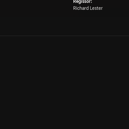
Regissör:
Richard Lester
Allmänna villkor
Kun
Integritetspolicy
Pre
Cookiepolicy
Kon