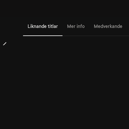
Liknande titlar
Mer info
Medverkande