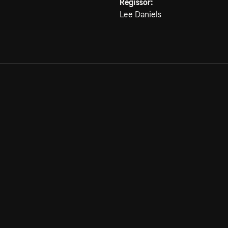
Regissör:
Lee Daniels
Allmänna villkor
Kun
Integritetspolicy
Pre
Cookiepolicy
Kon