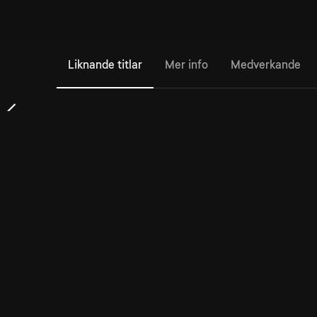
Liknande titlar
Mer info
Medverkande