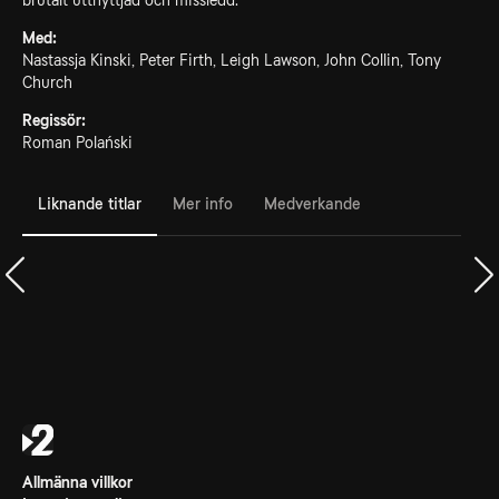
brutalt uttnyttjad och missledd.
Med:
Nastassja Kinski, Peter Firth, Leigh Lawson, John Collin, Tony
Church
Regissör:
Roman Polański
Liknande titlar
Mer info
Medverkande
Allmänna villkor