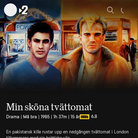
Sök
Min sköna tvättomat
6.8
Drama | Må bra | 1985 | 1h 37m | 15 år
En pakistansk kille rustar upp en nedgången tvättomat i London