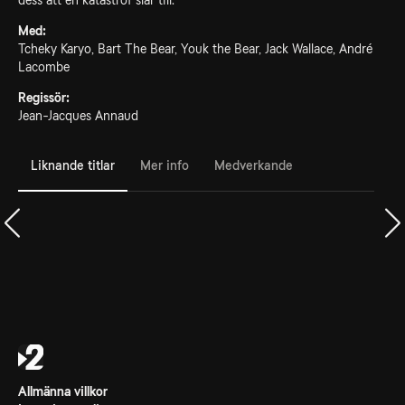
dess att en katastrof slår till.
Med:
Tcheky Karyo, Bart The Bear, Youk the Bear, Jack Wallace, André
Lacombe
Regissör:
Jean-Jacques Annaud
Liknande titlar
Mer info
Medverkande
Allmänna villkor