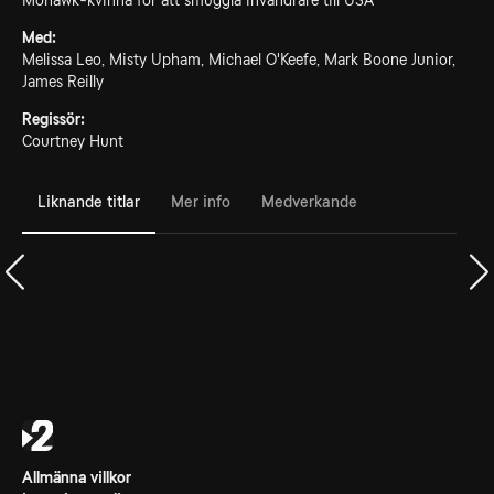
Mohawk-kvinna för att smuggla invandrare till USA
Med:
Melissa Leo, Misty Upham, Michael O'Keefe, Mark Boone Junior,
James Reilly
Regissör:
Courtney Hunt
Liknande titlar
Mer info
Medverkande
Allmänna villkor