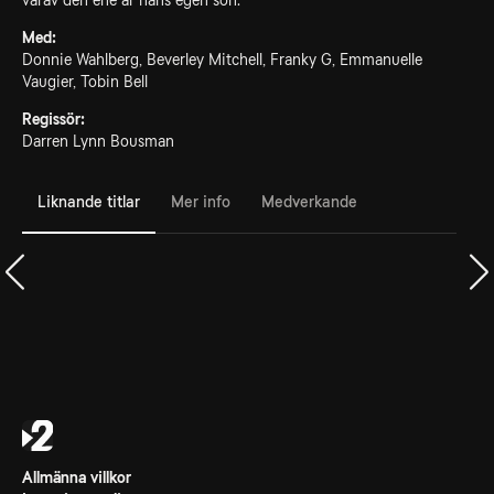
varav den ene är hans egen son.
Med:
Donnie Wahlberg, Beverley Mitchell, Franky G, Emmanuelle
Vaugier, Tobin Bell
Regissör:
Darren Lynn Bousman
Liknande titlar
Mer info
Medverkande
Allmänna villkor