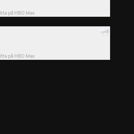
er i det.
itta på
HBO Max
8. Episode 18
arantos förhoppningar om att hitta en sällsynt
palficka verkar gå om intet och Young Guns gör...
itta på
HBO Max