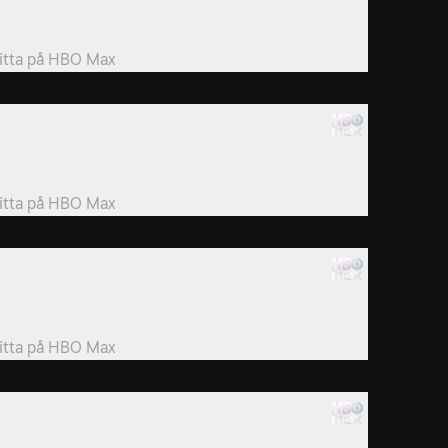
ishop investerar i en stor ny inmutning, men han har
nga pengar över till utrustning.
itta på
HBO Max
. Episode 9
är Bushmen letar efter en partner struntar deras
ekryt i säkerhetsföreskrifterna och skyndar in...
itta på
HBO Max
2. Episode 12
cotty går vilse när han utforskar dolda tunnlar på
ishops enorma inmutning.
itta på
HBO Max
5. Episode 15
ushmen upptäcker ett gömt schakt genom att falla