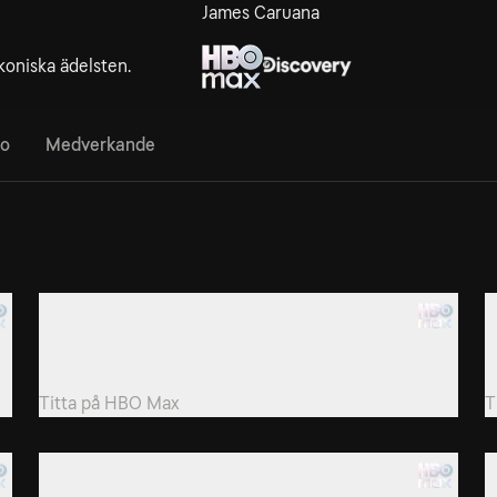
James Caruana
ikoniska ädelsten.
fo
Medverkande
2. Episode 2
3
s
Blacklighters ser en av de dödligaste ormarna i
R
världen.
f
Titta på
HBO Max
T
5. Episode 5
6