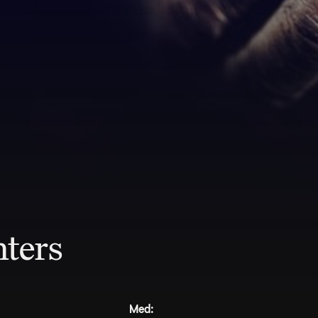
ters
Med: