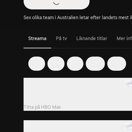
Sex olika team i Australien letar efter landets mest 
Streama
På tv
Liknande titlar
Mer in
5
6
7
10
12
1. Episode 1
Young Guns går en oviss framtid till mötes när Jame
blir skadad.
Titta på
HBO Max
4. Episode 4