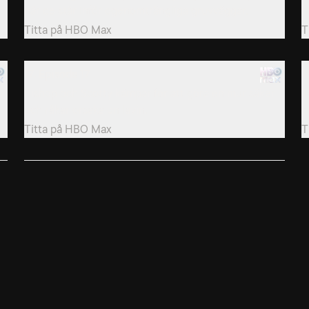
när de står inför ogenomträngliga gruvväggar.
n
Titta på
HBO Max
T
17. Episode 17
1
a
Bishop och Scotty kämpar för att göra en mur säker
T
och råkar orsaka en lavin.
o
Titta på
HBO Max
T
20. Episode 20
n
Bushmen riskerar sina liv när de gräver där opaltjuvar
tagit bort takstöden.
Titta på
HBO Max