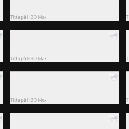
Bushmens nya arbetare står inför en farlig första dag
B
på jobbet.
i
Titta på
HBO Max
T
8. Episode 8
9
Blacklighters tvingas flytta sin 10-tons
N
bearbetningsanläggning till en ny inmutning.
r
Titta på
HBO Max
T
11. Follow the Clues
1
Mooka Boys riskerar att begravas levande när de
S
letar efter ett legendariskt gruvschakt.
B
Titta på
HBO Max
T
14. Episode 14
1
50
The Young Guns omprövar sin jakt på svarta opaler
B