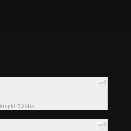
. Episode 3
ory och Oscar måste använda sin pappas borrigg för
örsta gången.
itta på
HBO Max
. Episode 6