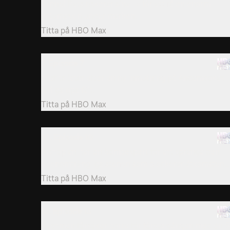
Tunnel Rats riskerar sina liv för att få en enorm
grävmaskin under marken.
Titta på
HBO Max
7. Episode 7
Misfits letar efter en ny inmutning på Andamookas
farliga opalfält.
Titta på
HBO Max
10. Episode 10
Bishop anlitar en bombexpert för att spränga den
ogenomträngliga stenen som blockerar åtkomsten...
Titta på
HBO Max
13. Episode 13
Bushmen försöker borra för första gången med en 