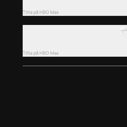
år gammal prospekteringsrigg.
Titta på
HBO Max
16. Episode 16
Bushmen tar över sin nya rekryts gruva men den ny
inmutningen visar sig vara opålitlig med få...
Titta på
HBO Max
19. 9
Inre stridigheter fördröjer ansträngningarna att få i
Opal Whisperers förtjänst.
Titta på
HBO Max