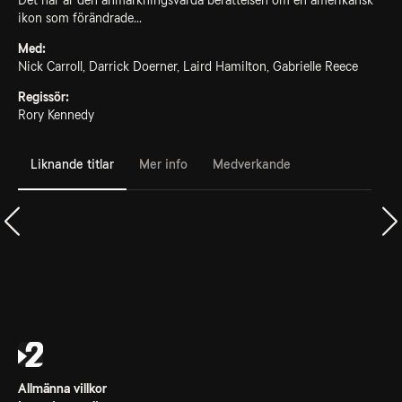
Det här är den anmärkningsvärda berättelsen om en amerikansk
ikon som förändrade...
Med:
Nick Carroll, Darrick Doerner, Laird Hamilton, Gabrielle Reece
Regissör:
Rory Kennedy
Liknande titlar
Mer info
Medverkande
Allmänna villkor