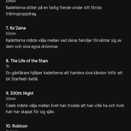
59min
Kadetterna stöter på en farlig fiende under sitt första
träningsuppdrag.
7. Ko'Zeine
53min
Kadetterna måste välja mellan vad deras familjer förväntar sig av
dem och sina egna drömmar.
8. The Life of the Stars
1h
En gästlärare hjälper kadetterna att hantera sina känslor inför att
bli Starfleet-befäl.
9. 300th Night
53min
Caleb måste välja mellan livet han trodde att han ville ha och livet
han har skapat för sig själv.
10. Rubicon