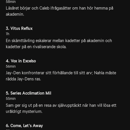
58min
Läsåret börjar och Caleb ifrågasätter om han hör hemma på
akademin.
3. Vitus Reflux
1h
En skämttävling eskalerar mellan kadetter på akademin och
kadetter på en rivaliserande skola.
4. Vox in Excelso
56min
Jay-Den konfronterar sitt förhållande till sitt arv; Nahla måste
rädda Jay-Dens ras.
5. Series Acclimation Mil
55min
Sam ger sig ut på en resa av självupptäckt när han vill lösa ett
uråldrigt mysterium.
6. Come, Let's Away