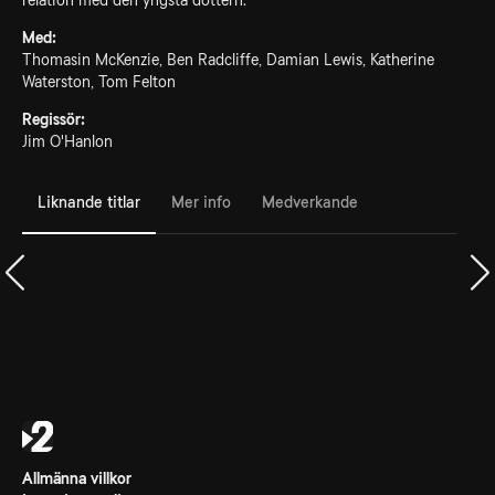
relation med den yngsta dottern.
Med:
Thomasin McKenzie, Ben Radcliffe, Damian Lewis, Katherine
Waterston, Tom Felton
Regissör:
Jim O'Hanlon
Liknande titlar
Mer info
Medverkande
Allmänna villkor